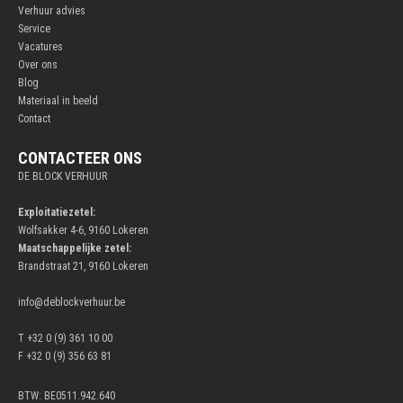
Verhuur advies
Service
Vacatures
Over ons
Blog
Materiaal in beeld
Contact
CONTACTEER ONS
DE BLOCK VERHUUR
Exploitatiezetel:
Wolfsakker 4-6, 9160 Lokeren
Maatschappelijke zetel:
Brandstraat 21, 9160 Lokeren
info@deblockverhuur.be
T +32 0 (9) 361 10 00
F +32 0 (9) 356 63 81
BTW: BE0511.942.640