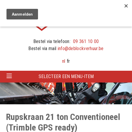
Bestel via telefoon:
09 361 10 00
Bestel via mail
info@deblockverhuur.be
nl
fr
SELECTEER EEN MENU-ITEM
Rupskraan 21 ton Conventioneel
(Trimble GPS ready)