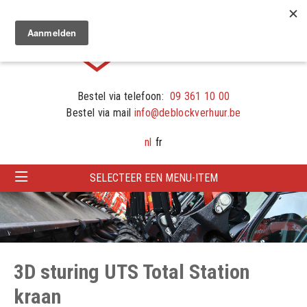
Bestel via telefoon:
09 361 10 00
Bestel via mail
info@deblockverhuur.be
nl
fr
SELECTEER EEN MENU-ITEM
3D sturing UTS Total Station
kraan