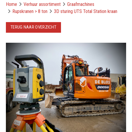
Home
Verhuur assortiment
Graafmachines
Rupskranen > 8 ton
3D sturing UTS Total Station kraan
TERUG NAAR OVERZICHT