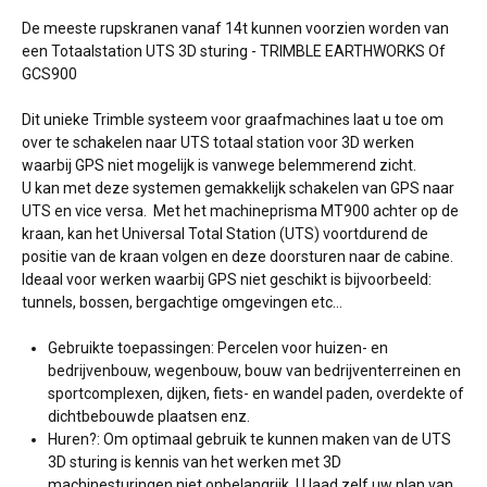
De meeste rupskranen vanaf 14t kunnen voorzien worden van
een Totaalstation UTS 3D sturing - TRIMBLE EARTHWORKS Of
GCS900
Dit unieke Trimble systeem voor graafmachines laat u toe om
over te schakelen naar UTS totaal station voor 3D werken
waarbij GPS niet mogelijk is vanwege belemmerend zicht.
U kan met deze systemen gemakkelijk schakelen van GPS naar
UTS en vice versa. Met het machineprisma MT900 achter op de
kraan, kan het Universal Total Station (UTS) voortdurend de
positie van de kraan volgen en deze doorsturen naar de cabine.
Ideaal voor werken waarbij GPS niet geschikt is bijvoorbeeld:
tunnels, bossen, bergachtige omgevingen etc…
Gebruikte toepassingen: Percelen voor huizen- en
bedrijvenbouw, wegenbouw, bouw van bedrijventerreinen en
sportcomplexen, dijken, fiets- en wandel paden, overdekte of
dichtbebouwde plaatsen enz.
Huren?: Om optimaal gebruik te kunnen maken van de UTS
3D sturing is kennis van het werken met 3D
machinesturingen niet onbelangrijk. U laad zelf uw plan van