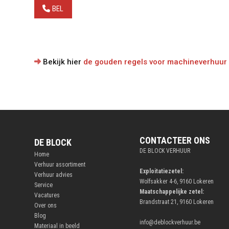
BEL
Bekijk hier
de gouden regels voor machineverhuur
CONTACTEER ONS
DE BLOCK
DE BLOCK VERHUUR
Home
Verhuur assortiment
Exploitatiezetel:
Verhuur advies
Wolfsakker 4-6, 9160 Lokeren
Service
Maatschappelijke zetel:
Vacatures
Brandstraat 21, 9160 Lokeren
Over ons
Blog
info@deblockverhuur.be
Materiaal in beeld