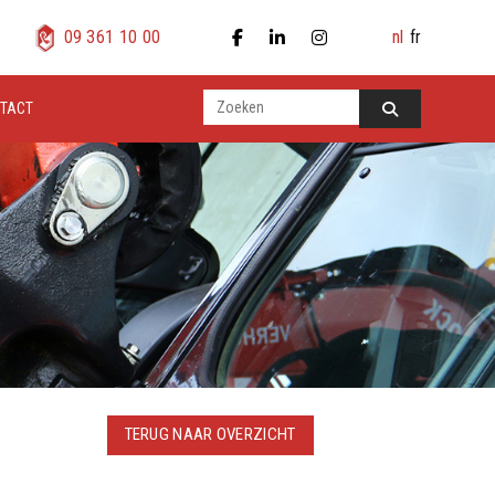
nl
fr
09 361 10 00
TACT
TERUG NAAR OVERZICHT