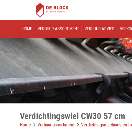
HOME
VERHUUR ASSORTIMENT
VERHUUR ADVIES
VERKO
Verdichtingswiel CW30 57 cm
Home
Verhuur assortiment
Verdichtingsmachines en t