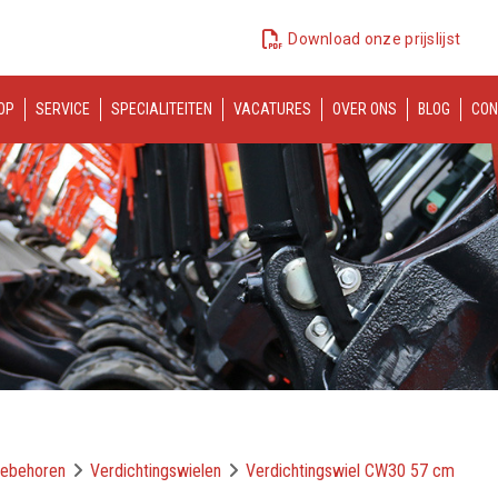
Download onze prijslijst
OP
SERVICE
SPECIALITEITEN
VACATURES
OVER ONS
BLOG
CON
oebehoren
Verdichtingswielen
Verdichtingswiel CW30 57 cm