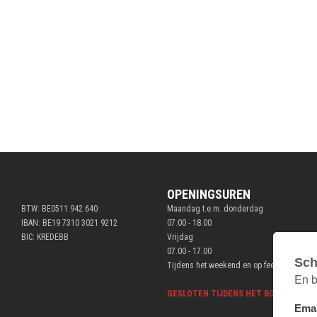
OPENINGSUREN
BTW: BE0511.942.640
Maandag t.e.m. donderdag
IBAN: BE19 7310 3021 9212
07.00 - 18.00
BIC: KREDEBB
Vrijdag
07.00 - 17.00
Tijdens het weekend en op feestdagen ge
GESLOTEN TIJDENS HET BOUWVERLOF V