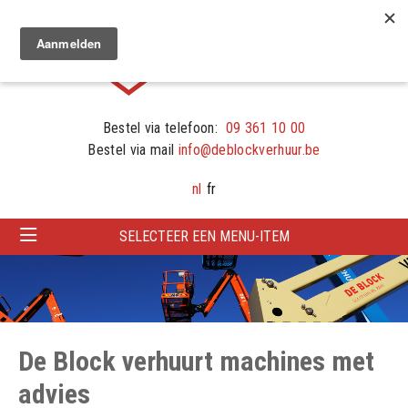
Bestel via telefoon:
09 361 10 00
Bestel via mail
info@deblockverhuur.be
nl
fr
SELECTEER EEN MENU-ITEM
De Block verhuurt machines met
advies