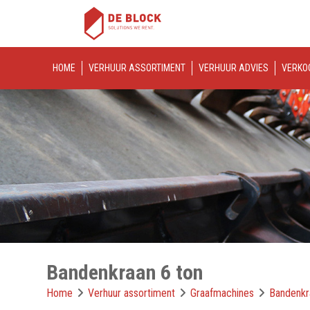
HOME
VERHUUR ASSORTIMENT
VERHUUR ADVIES
VERKO
Bandenkraan 6 ton
Home
Verhuur assortiment
Graafmachines
Bandenkr