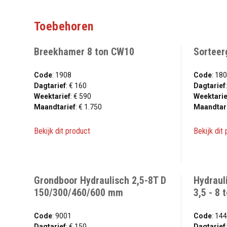
Toebehoren
Breekhamer 8 ton CW10
Sorteerg
Code
: 1908
Code
: 18
Dagtarief
: € 160
Dagtarief
Weektarief
: € 590
Weektarie
Maandtarief
: € 1.750
Maandtar
Bekijk dit product
Bekijk dit
Grondboor Hydraulisch 2,5-8T D
Hydraul
150/300/460/600 mm
3,5 - 8
Code
: 9001
Code
: 14
Dagtarief
: € 150
Dagtarief