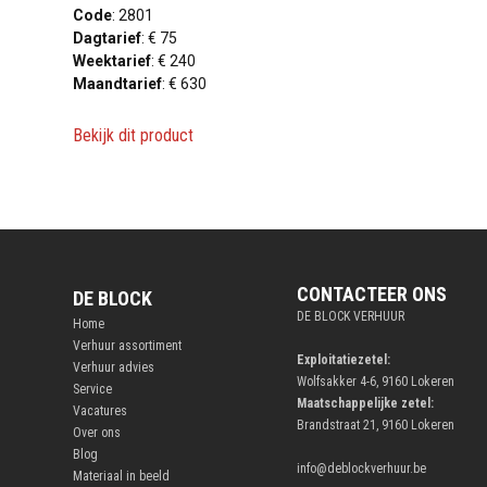
Code
: 2801
Dagtarief
: € 75
Weektarief
: € 240
Maandtarief
: € 630
Bekijk dit product
CONTACTEER ONS
DE BLOCK
DE BLOCK VERHUUR
Home
Verhuur assortiment
Exploitatiezetel:
Verhuur advies
Wolfsakker 4-6, 9160 Lokeren
Service
Maatschappelijke zetel:
Vacatures
Brandstraat 21, 9160 Lokeren
Over ons
Blog
info@deblockverhuur.be
Materiaal in beeld