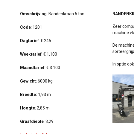
Omschrijving
: Bandenkraan 6 ton
BANDENKR
Zeer compac
Code
: 1201
machine vlo
Dagtarief
: € 245
De machine 
sorteergrijp
Weektarief
: € 1.100
In optie o
Maandtarief
: € 3.100
Gewicht
: 6000 kg
Breedte:
1,93 m
Hoogte
: 2,85 m
Graafdiepte
: 3,29