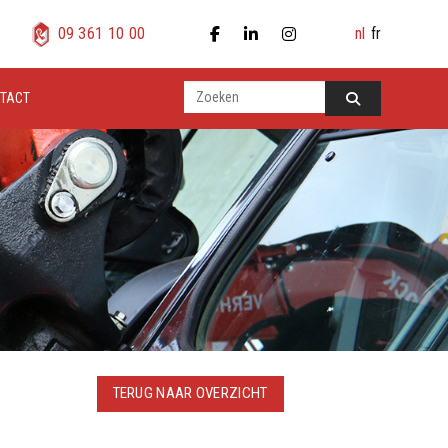
nl
fr
09 361 10 00
TACT
TERUG NAAR OVERZICHT