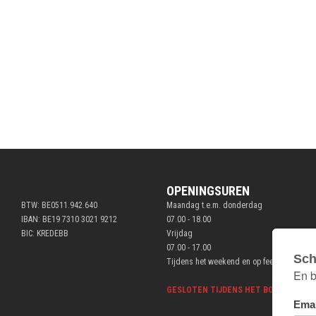
OPENINGSUREN
BTW: BE0511.942.640
Maandag t.e.m. donderdag
IBAN: BE19 7310 3021 9212
07.00 - 18.00
BIC: KREDEBB
Vrijdag
07.00 - 17.00
Tijdens het weekend en op feestdagen ge
GESLOTEN TIJDENS HET BOUWVERLOF V