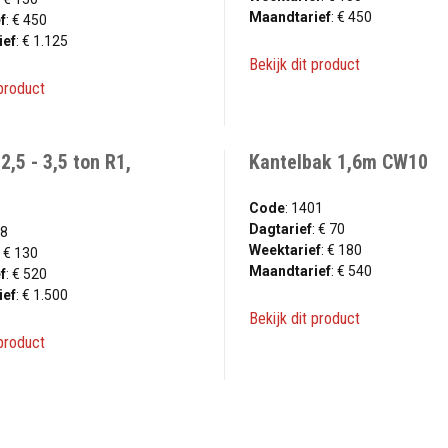
Maandtarief
: € 450
f
: € 450
ief
: € 1.125
Bekijk dit product
 product
 2,5 - 3,5 ton R1,
Kantelbak 1,6m CW10
Code
: 1401
Dagtarief
: € 70
08
Weektarief
: € 180
: € 130
Maandtarief
: € 540
f
: € 520
ief
: € 1.500
Bekijk dit product
 product