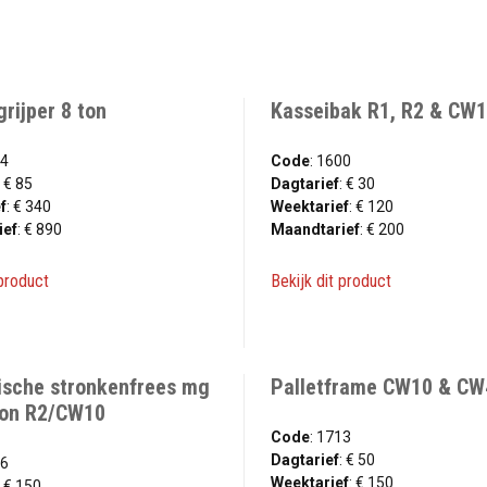
rijper 8 ton
Kasseibak R1, R2 & CW1
04
Code
: 1600
: € 85
Dagtarief
: € 30
f
: € 340
Weektarief
: € 120
ief
: € 890
Maandtarief
: € 200
 product
Bekijk dit product
ische stronkenfrees mg
Palletframe CW10 & CW
 ton R2/CW10
Code
: 1713
Dagtarief
: € 50
46
Weektarief
: € 150
: € 150