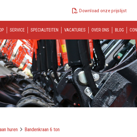
Download onze prijslijst
OP
SERVICE
SPECIALITEITEN
VACATURES
OVER ONS
BLOG
CON
aan huren
Bandenkraan 6 ton