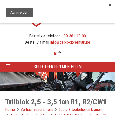
Bestel via telefoon:
09 361 10 00
Bestel via mail
info@deblockverhuur.be
nl
fr
SELECTEER EEN MENU-ITEM
Trilblok 2,5 - 3,5 ton R1, R2/CW1
Home
Verhuur assortiment
Tools & toebehoren kranen