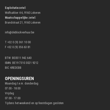
Exploitatiezetel:
Wolfsakker 4-6, 9160 Lokeren
Maatschappelijke zetel:
Brandstraat 21, 9160 Lokeren
info@deblockverhuur.be
T +32 0 (9) 361 10 00
F +32 0 (9) 356 63 81
BTW: BE0511.942.640
IBAN: BE19 7310 3021 9212
BIC: KREDEBB
OPENINGSUREN
Maandag t.e.m. donderdag
07.00 - 18.00
Vrijdag
07.00 - 17.00
Tijdens het weekend en op feestdagen gesloten