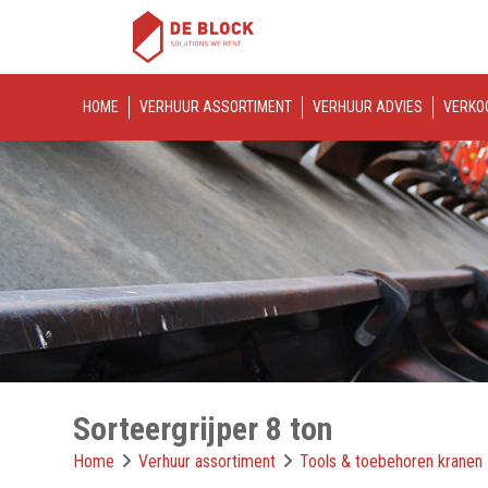
HOME
VERHUUR ASSORTIMENT
VERHUUR ADVIES
VERKO
Sorteergrijper 8 ton
Home
Verhuur assortiment
Tools & toebehoren kranen