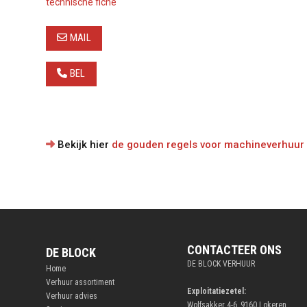
technische fiche
MAIL
BEL
Bekijk hier
de gouden regels voor machineverhuur
CONTACTEER ONS
DE BLOCK
DE BLOCK VERHUUR
Home
Verhuur assortiment
Exploitatiezetel:
Verhuur advies
Wolfsakker 4-6, 9160 Lokeren