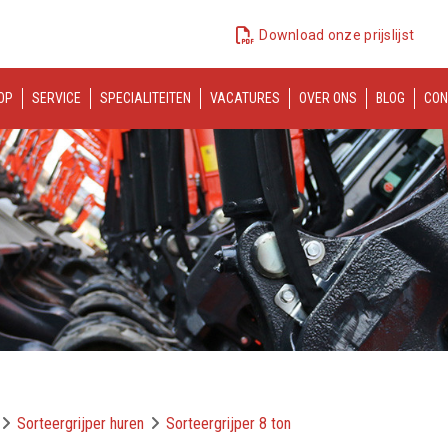
Download onze prijslijst
OP
SERVICE
SPECIALITEITEN
VACATURES
OVER ONS
BLOG
CON
Sorteergrijper huren
Sorteergrijper 8 ton