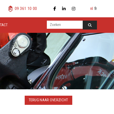
nl
fr
09 361 10 00
TACT
TERUG NAAR OVERZICHT