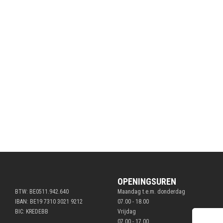
OPENINGSUREN
BTW: BE0511.942.640
Maandag t.e.m. donderdag
IBAN: BE19 7310 3021 9212
07.00 - 18.00
BIC: KREDEBB
Vrijdag
07.00 - 17.00