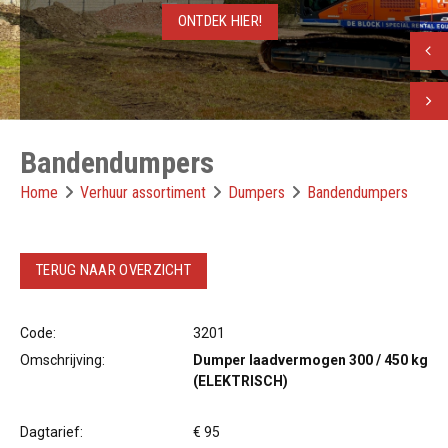
ONTDEK HIER!
Vorig
Volge
Bandendumpers
Home
Verhuur assortiment
Dumpers
Bandendumpers
TERUG NAAR OVERZICHT
Code:
3201
Omschrijving:
Dumper laadvermogen 300 / 450 kg
(ELEKTRISCH)
Dagtarief:
€ 95