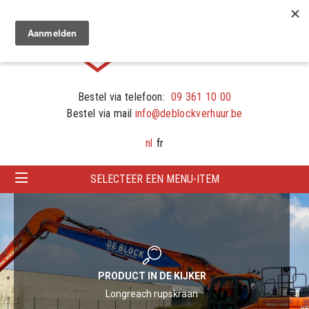
Bestel via telefoon:
09 361 10 00
Bestel via mail
info@deblockverhuur.be
nl
fr
SELECTEER EEN MENU-ITEM
PRODUCT IN DE KIJKER
Longreach rupskraan