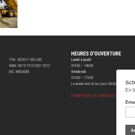
HEURES D'OUVERTURE
TVA : BE0511.942.640
Lundi à jeudi
IBAN: BE19 7310 3021 9212
07h00 – 18h00
BIC: KREDEBB
Vendredi
07h00 – 17h00
Le week-end et les jours fériés fermé
FERMÉ POUR LES CONGÉS DU BÂTIMENT DU 