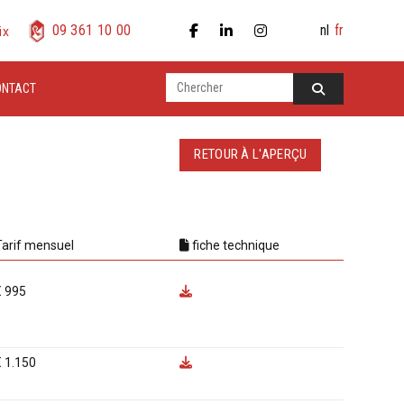
nl
fr
09 361 10 00
ix
ONTACT
RETOUR À L'APERÇU
Tarif mensuel
fiche technique
€ 995
€ 1.150