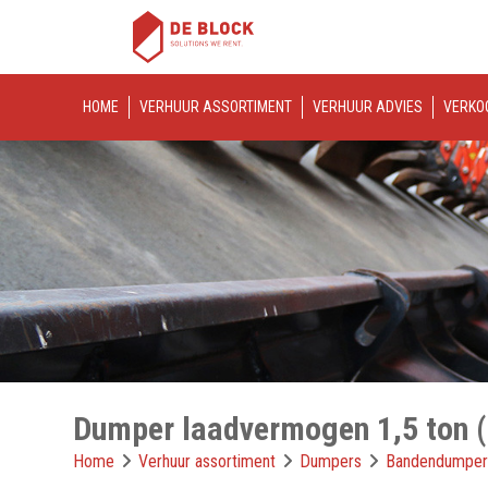
HOME
VERHUUR ASSORTIMENT
VERHUUR ADVIES
VERKO
Dumper laadvermogen 1,5 ton 
Home
Verhuur assortiment
Dumpers
Bandendumper