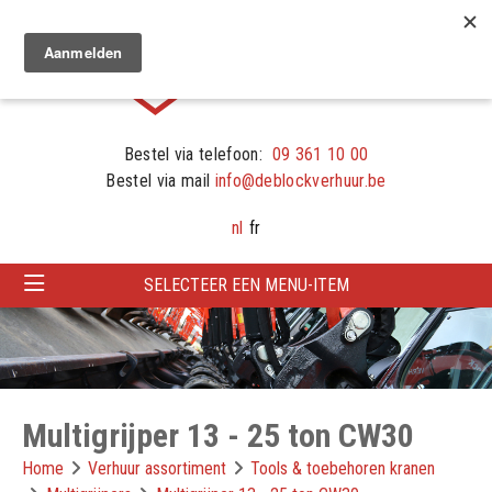
Bestel via telefoon:
09 361 10 00
Bestel via mail
info@deblockverhuur.be
nl
fr
SELECTEER EEN MENU-ITEM
Multigrijper 13 - 25 ton CW30
Home
Verhuur assortiment
Tools & toebehoren kranen