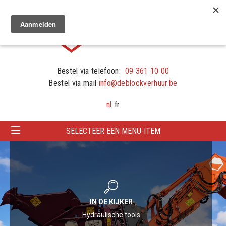
Bestel via telefoon:
09 361 10 00
Bestel via mail
info@deblockverhuur.be
nl
fr
SELECTEER EEN MENU-ITEM
PRODUCT IN DE KIJKER
IN DE KIJKER
Longreach rupskraan
Hydraulische tools