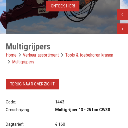
ONTDEK HIER!
ONTDEK HIER!
Vorig
Volge
Multigrijpers
Home
Verhuur assortiment
Tools & toebehoren kranen
Multigrijpers
TERUG NAAR OVERZICHT
Code:
1443
Omschrijving:
Multigrijper 13 - 25 ton CW30
Dagtarief:
€ 160