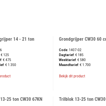
rijper 14 - 21 ton
Grondgrijper CW30 60 
06
Code
: 1407-02
: € 125
Dagtarief
: € 185
f
: € 475
Weektarief
: € 580
ief
: € 1.350
Maandtarief
: € 1.700
 product
Bekijk dit product
k 13-25 ton CW30 67KN
Trilblok 13-25 ton CW3