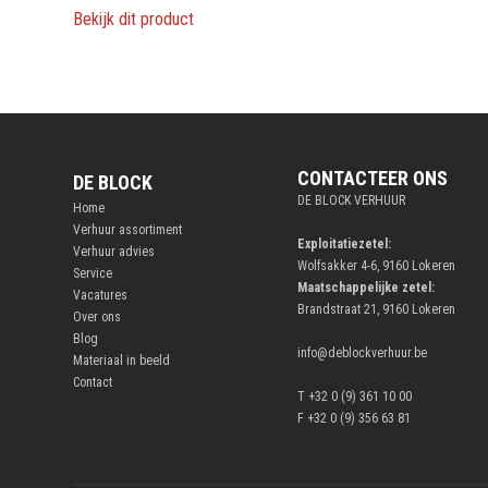
Bekijk dit product
CONTACTEER ONS
DE BLOCK
DE BLOCK VERHUUR
Home
Verhuur assortiment
Exploitatiezetel:
Verhuur advies
Wolfsakker 4-6, 9160 Lokeren
Service
Maatschappelijke zetel:
Vacatures
Brandstraat 21, 9160 Lokeren
Over ons
Blog
info@deblockverhuur.be
Materiaal in beeld
Contact
T +32 0 (9) 361 10 00
F +32 0 (9) 356 63 81