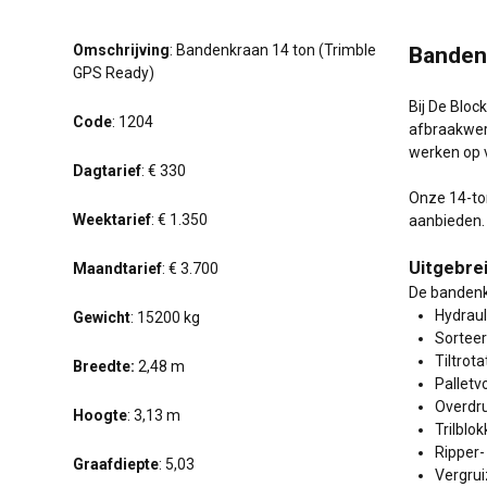
Omschrijving
: Bandenkraan 14 ton (Trimble
Banden
GPS Ready)
Bij De Bloc
Code
: 1204
afbraakwer
werken op v
Dagtarief
: € 330
Onze 14-to
Weektarief
: € 1.350
aanbieden. 
Uitgebre
Maandtarief
: € 3.700
De bandenk
Hydrau
Gewicht
: 15200 kg
Sorteer
Tiltrot
Breedte:
2,48 m
Palletv
Overdr
Hoogte
: 3,13 m
Trilblo
Ripper-
Graafdiepte
: 5,03
Vergrui