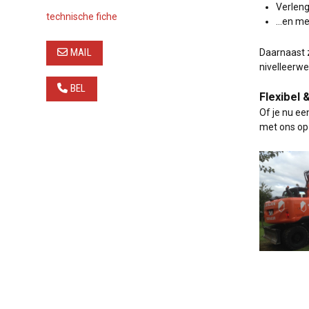
Verlen
technische fiche
…en me
MAIL
Daarnaast 
nivelleerwe
BEL
Flexibel 
Of je nu ee
met ons op 