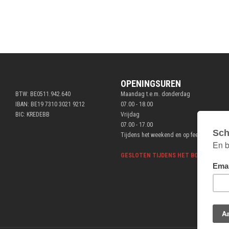
OPENINGSUREN
BTW: BE0511.942.640
Maandag t.e.m. donderdag
IBAN: BE19 7310 3021 9212
07.00 - 18.00
BIC: KREDEBB
Vrijdag
07.00 - 17.00
Tijdens het weekend en op feestdagen ge
GESLOTEN TIJDENS HET BOUWVERLOF V