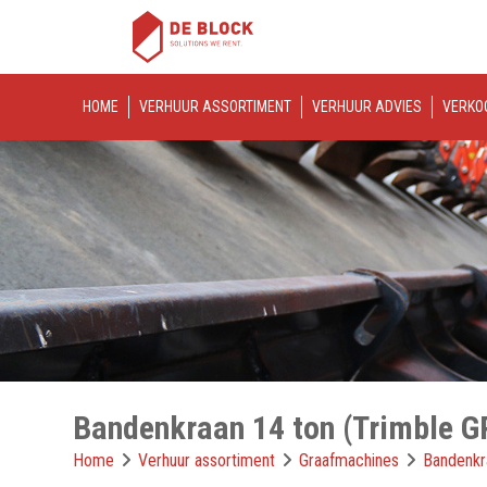
HOME
VERHUUR ASSORTIMENT
VERHUUR ADVIES
VERKO
Bandenkraan 14 ton (Trimble G
Home
Verhuur assortiment
Graafmachines
Bandenkr