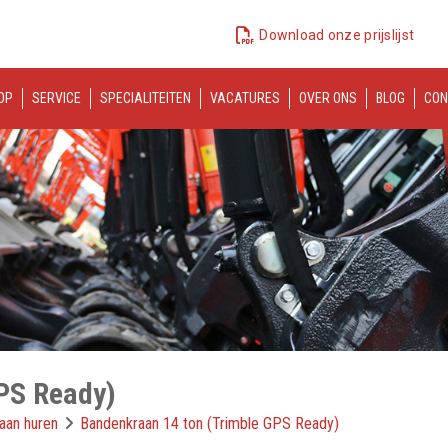
Download onze prijslijst
OP
SERVICE
SPECIALITEITEN
VACATURES
OVER ONS
BLOG
CON
PS Ready)
aan huren
Bandenkraan 14 ton (Trimble GPS Ready)