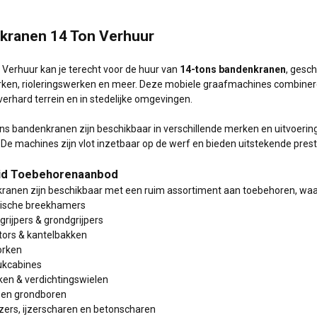
kranen 14 Ton Verhuur
k Verhuur kan je terecht voor de huur van
14-tons bandenkranen
, gesc
ken, rioleringswerken en meer. Deze mobiele graafmachines combineren
erhard terrein en in stedelijke omgevingen.
ns bandenkranen zijn beschikbaar in verschillende merken en uitvoeri
De machines zijn vlot inzetbaar op de werf en bieden uitstekende prest
id Toebehorenaanbod
ranen zijn beschikbaar met een ruim assortiment aan toebehoren, waa
lische breekhamers
grijpers & grondgrijpers
ators & kantelbakken
orken
ukcabines
kken & verdichtingswielen
 en grondboren
zers, ijzerscharen en betonscharen