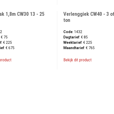
ak 1,8m CW30 13 - 25
Verlenggiek CW40 - 3 of
ton
02
Code
: 1432
: € 75
Dagtarief
: € 85
f
: € 225
Weektarief
: € 225
ief
: € 675
Maandtarief
: € 765
 product
Bekijk dit product