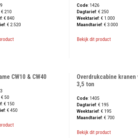
09
Code
: 1426
: € 210
Dagtarief
: € 250
f
: € 840
Weektarief
: € 1.000
ief
: € 2.520
Maandtarief
: € 3.000
 product
Bekijk dit product
rame CW10 & CW40
Overdrukcabine kranen 
3,5 ton
13
: € 50
Code
: 1405
f
: € 150
Dagtarief
: € 195
ief
: € 450
Weektarief
: € 195
Maandtarief
: € 700
 product
Bekijk dit product