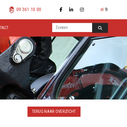
nl
fr
09 361 10 00
TACT
TERUG NAAR OVERZICHT