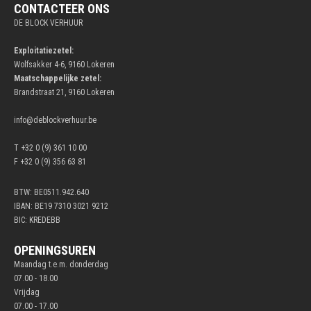
CONTACTEER ONS
DE BLOCK VERHUUR
Exploitatiezetel:
Wolfsakker 4-6, 9160 Lokeren
Maatschappelijke zetel:
Brandstraat 21, 9160 Lokeren
info@deblockverhuur.be
T +32 0 (9) 361 10 00
F +32 0 (9) 356 63 81
BTW: BE0511.942.640
IBAN: BE19 7310 3021 9212
BIC: KREDEBB
OPENINGSUREN
Maandag t.e.m. donderdag
07.00 - 18.00
Vrijdag
07.00 - 17.00