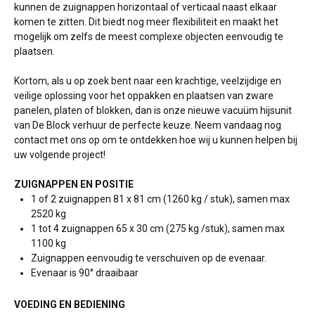
kunnen de zuignappen horizontaal of verticaal naast elkaar
komen te zitten. Dit biedt nog meer flexibiliteit en maakt het
mogelijk om zelfs de meest complexe objecten eenvoudig te
plaatsen.
Kortom, als u op zoek bent naar een krachtige, veelzijdige en
veilige oplossing voor het oppakken en plaatsen van zware
panelen, platen of blokken, dan is onze nieuwe vacuüm hijsunit
van De Block verhuur de perfecte keuze. Neem vandaag nog
contact met ons op om te ontdekken hoe wij u kunnen helpen bij
uw volgende project!
ZUIGNAPPEN EN POSITIE
1 of 2 zuignappen 81 x 81 cm (1260 kg / stuk), samen max
2520 kg
1 tot 4 zuignappen 65 x 30 cm (275 kg /stuk), samen max
1100 kg
Zuignappen eenvoudig te verschuiven op de evenaar.
Evenaar is 90° draaibaar
VOEDING EN BEDIENING