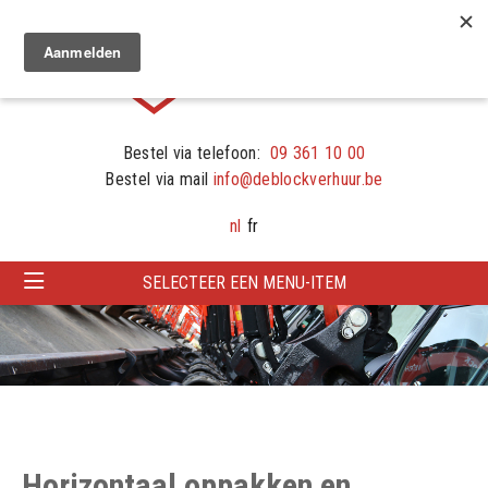
Bestel via telefoon:
09 361 10 00
Bestel via mail
info@deblockverhuur.be
nl
fr
SELECTEER EEN MENU-ITEM
Horizontaal oppakken en