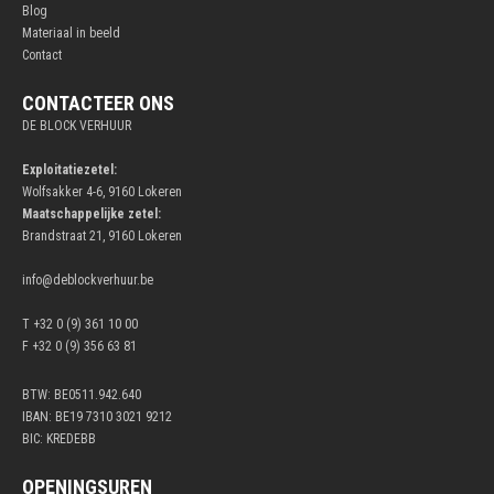
Blog
Materiaal in beeld
Contact
CONTACTEER ONS
DE BLOCK VERHUUR
Exploitatiezetel:
Wolfsakker 4-6, 9160 Lokeren
Maatschappelijke zetel:
Brandstraat 21, 9160 Lokeren
info@deblockverhuur.be
T +32 0 (9) 361 10 00
F +32 0 (9) 356 63 81
BTW: BE0511.942.640
IBAN: BE19 7310 3021 9212
BIC: KREDEBB
OPENINGSUREN