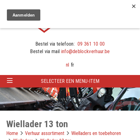
Bestel via telefoon:
09 361 10 00
Bestel via mail
info@deblockverhuur.be
nl
fr
SELECTEER EEN MENU-ITEM
Wiellader 13 ton
Home
Verhuur assortiment
Wielladers en toebehoren