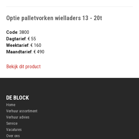
Optie palletvorken wielladers 13 - 20t
Code
: 3800
Dagtarief
: € 55
Weektarief
: € 160
Maandtarief
: € 490
Bekijk dit product
DE BLOCK
Home
Verhuur assortiment
Verhuur advies
Service
Vacatures
Over ons