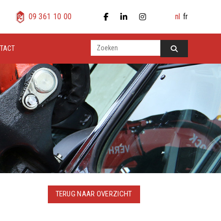
nl
fr
09 361 10 00
TACT
TERUG NAAR OVERZICHT