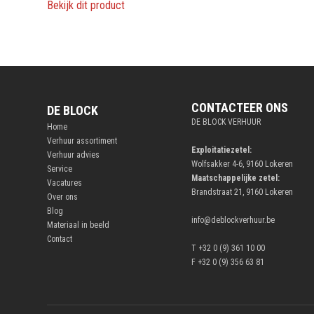
Bekijk dit product
CONTACTEER ONS
DE BLOCK
DE BLOCK VERHUUR
Home
Verhuur assortiment
Exploitatiezetel:
Verhuur advies
Wolfsakker 4-6, 9160 Lokeren
Service
Maatschappelijke zetel:
Vacatures
Brandstraat 21, 9160 Lokeren
Over ons
Blog
info@deblockverhuur.be
Materiaal in beeld
Contact
T +32 0 (9) 361 10 00
F +32 0 (9) 356 63 81