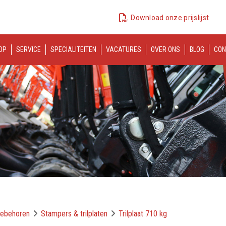
Download onze prijslijst
OP
SERVICE
SPECIALITEITEN
VACATURES
OVER ONS
BLOG
CON
oebehoren
Stampers & trilplaten
Trilplaat 710 kg