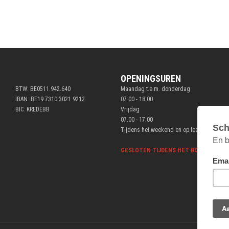
OPENINGSUREN
BTW: BE0511.942.640
Maandag t.e.m. donderdag
IBAN: BE19 7310 3021 9212
07.00 - 18.00
BIC: KREDEBB
Vrijdag
07.00 - 17.00
Tijdens het weekend en op feestdagen ge
GESLOTEN TIJDENS HET BOUWVERLOF V