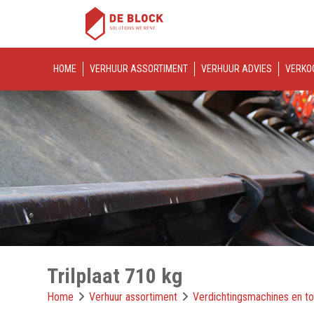
HOME
VERHUUR ASSORTIMENT
VERHUUR ADVIES
VERKO
Trilplaat 710 kg
Home
Verhuur assortiment
Verdichtingsmachines en t