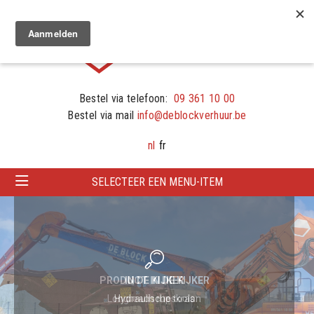
Bestel via telefoon:
09 361 10 00
Bestel via mail
info@deblockverhuur.be
nl
fr
SELECTEER EEN MENU-ITEM
PRODUCT IN DE KIJKER
Longreach rupskraan