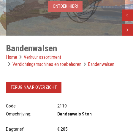
ONTDEK HIER!
Vorig
Volge
Bandenwalsen
Home
Verhuur assortiment
Verdichtingsmachines en toebehoren
Bandenwalsen
TERUG NAAR OVERZICHT
Code:
2119
Omschrijving:
Bandenwals 9 ton
Dagtarief:
€ 285