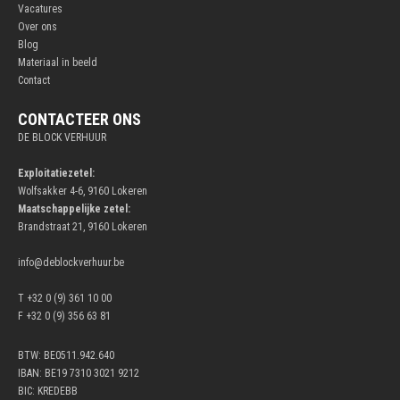
Vacatures
Over ons
Blog
Materiaal in beeld
Contact
CONTACTEER ONS
DE BLOCK VERHUUR
Exploitatiezetel:
Wolfsakker 4-6, 9160 Lokeren
Maatschappelijke zetel:
Brandstraat 21, 9160 Lokeren
info@deblockverhuur.be
T +32 0 (9) 361 10 00
F +32 0 (9) 356 63 81
BTW: BE0511.942.640
IBAN: BE19 7310 3021 9212
BIC: KREDEBB