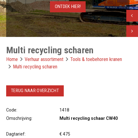
ONTDEK HIER!
Vorig
Volge
Multi recycling scharen
Home
Verhuur assortiment
Tools & toebehoren kranen
Multi recycling scharen
TERUG NAAR OVERZICHT
Code:
1418
Omschrijving:
Multi recycling schaar CW40
Dagtarief:
€ 475