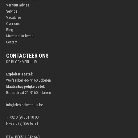
Verhuur advies
Service
Vacatures
Over ons
Blog
Materiaal in beeld
Contact
CONTACTEER ONS
DE BLOCK VERHUUR
Exploitatiezetel:
Wolfsakker 4-6, 9160 Lokeren
Maatschappelijke zetel:
Brandstraat 21, 9160 Lokeren
info@deblockverhuur.be
T +32 0 (9) 361 10 00
F +32 0 (9) 356 63 81
BTW: BE0511.942.640