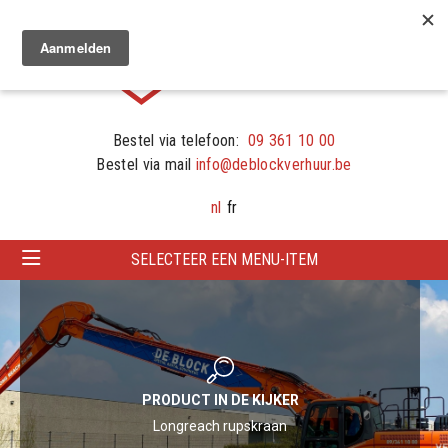
Bestel via telefoon:
09 361 10 00
Bestel via mail
info@deblockverhuur.be
nl
fr
SELECTEER EEN MENU-ITEM
PRODUCT IN DE KIJKER
Longreach rupskraan