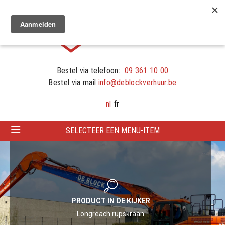
Bestel via telefoon:
09 361 10 00
Bestel via mail
info@deblockverhuur.be
nl
fr
SELECTEER EEN MENU-ITEM
PRODUCT IN DE KIJKER
Longreach rupskraan