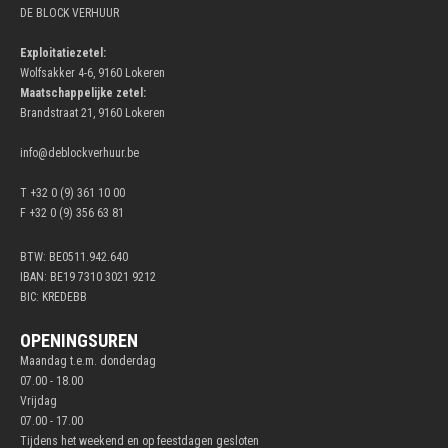
DE BLOCK VERHUUR
Exploitatiezetel:
Wolfsakker 4-6, 9160 Lokeren
Maatschappelijke zetel:
Brandstraat 21, 9160 Lokeren
info@deblockverhuur.be
T +32 0 (9) 361 10 00
F +32 0 (9) 356 63 81
BTW: BE0511.942.640
IBAN: BE19 7310 3021 9212
BIC: KREDEBB
OPENINGSUREN
Maandag t.e.m. donderdag
07.00 - 18.00
Vrijdag
07.00 - 17.00
Tijdens het weekend en op feestdagen gesloten