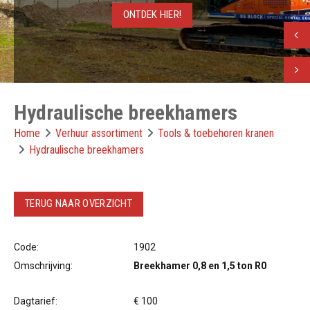
ONTDEK HIER!
Vorig
Volge
Hydraulische breekhamers
Home
Verhuur assortiment
Tools & toebehoren kranen
Hydraulische breekhamers
TERUG NAAR OVERZICHT
Code:
1902
Omschrijving:
Breekhamer 0,8 en 1,5 ton R0
Dagtarief:
€ 100