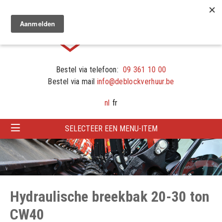
Bestel via telefoon:
09 361 10 00
Bestel via mail
info@deblockverhuur.be
nl
fr
SELECTEER EEN MENU-ITEM
Hydraulische breekbak 20-30 ton
CW40