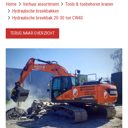
Home
Verhuur assortiment
Tools & toebehoren kranen
Hydraulische breekbakken
Hydraulische breekbak 20-30 ton CW40
TERUG NAAR OVERZICHT