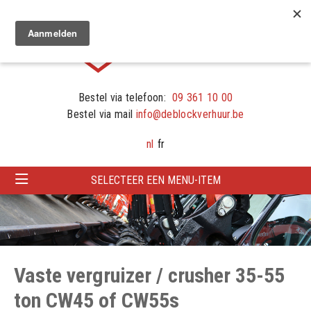
Bestel via telefoon:
09 361 10 00
Bestel via mail
info@deblockverhuur.be
nl
fr
SELECTEER EEN MENU-ITEM
Vaste vergruizer / crusher 35-55
ton CW45 of CW55s