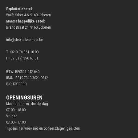
Exploitatiezetel:
Wolfsakker 4-6, 9160 Lokeren
Maatschappelijke zetel:
Brandstraat 21, 9160 Lokeren
info@deblockverhuur.be
T +32 0 (9) 361 10 00
F +32 0 (9) 356 63 81
BTW: BE0511.942.640
IBAN: BE19 7310 3021 9212
BIC: KREDEBB
OPENINGSUREN
Maandag t.e.m. donderdag
07.00 - 18.00
Vrijdag
07.00 - 17.00
Tijdens het weekend en op feestdagen gesloten