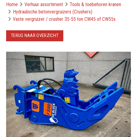
Home
Verhuur assortiment
Tools & toebehoren kranen
Hydraulische betonvergruizers (Crushers)
Vaste vergruizer / crusher 35-55 ton CW45 of CW55s
TERUG NAAR OVERZICHT