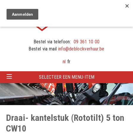
Bestel via telefoon:
09 361 10 00
Bestel via mail
info@deblockverhuur.be
nl
fr
SELECTEER EEN MENU-ITEM
Draai- kantelstuk (Rototilt) 5 ton
CW10