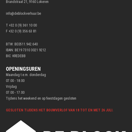
Brandstraat 21, 9160 Lokeren
info@deblockverhuur.be
T +32 0 (9) 361 10 00
F +32 0 (9) 356 63 81
BTW: BE0511.942.640
IBAN: BE19 7310 3021 9212
BIC: KREDEBB
OPENINGSUREN
Maandag t.e.m. donderdag
07.00 - 18.00
Vrijdag
07.00 - 17.00
Tijdens het weekend en op feestdagen gesloten
GESLOTEN TIJDENS HET BOUWVERLOF VAN 18 TOT EN MET 26 JULI.