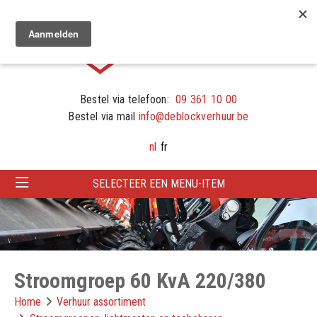
Bestel via telefoon:
09 361 10 00
Bestel via mail
info@deblockverhuur.be
nl
fr
SELECTEER EEN MENU-ITEM
Stroomgroep 60 KvA 220/380
Home
Verhuur assortiment