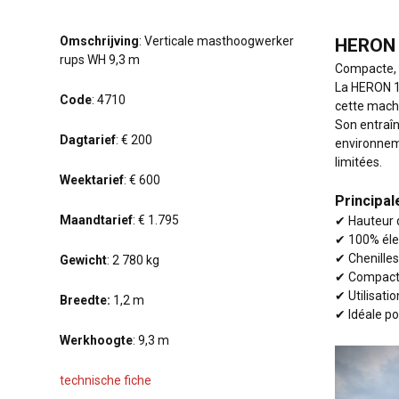
Omschrijving
: Verticale masthoogwerker
HERON 
rups WH 9,3 m
Compacte, s
La HERON 10
Code
: 4710
cette machin
Son entraîn
Dagtarief
: € 200
environnem
limitées.
Weektarief
: € 600
Principal
Maandtarief
: € 1.795
✔ Hauteur d
✔ 100% élec
✔ Chenille
Gewicht
: 2 780 kg
✔ Compacte
✔ Utilisatio
Breedte:
1,2 m
✔ Idéale pou
Werkhoogte
: 9,3 m
technische fiche