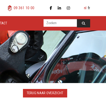
nl
fr
09 361 10 00
TACT
TERUG NAAR OVERZICHT