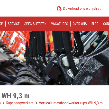
Download onze prijslijst
OP
SERVICE
SPECIALITEITEN
VACATURES
OVER ONS
BLOG
CON
s WH 9,3 m
n
Rupshoogwerkers
Verticale masthoogwerker rups WH 9,3 m