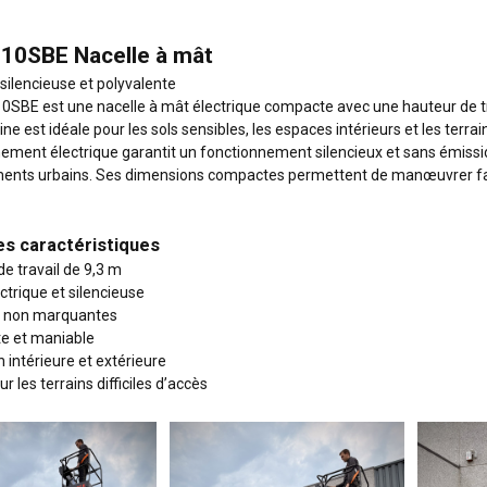
10SBE Nacelle à mât
ilencieuse et polyvalente
SBE est une nacelle à mât électrique compacte avec une hauteur de tra
e est idéale pour les sols sensibles, les espaces intérieurs et les terrains
ement électrique garantit un fonctionnement silencieux et sans émission,
ents urbains. Ses dimensions compactes permettent de manœuvrer faci
es caractéristiques
e travail de 9,3 m
trique et silencieuse
s non marquantes
 et maniable
n intérieure et extérieure
r les terrains difficiles d’accès