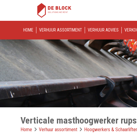
HOME
VERHUUR ASSORTIMENT
VERHUUR ADVIES
VERKO
Verticale masthoogwerker rup
Home
Verhuur assortiment
Hoogwerkers & Schaarlifte