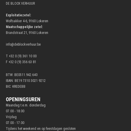
DE BLOCK VERHUUR
Exploitatiezetel:
Wolfsakker 4-6, 9160 Lokeren
Maatschappelijke zetel:
Brandstraat 21, 9160 Lokeren
info@deblockverhuur.be
T +32 0 (9) 361 10 00
F +32 0 (9) 356 63 81
BTW: BE0511.942.640
IBAN: BE19 7310 3021 9212
BIC: KREDEBB
OPENINGSUREN
Maandag t.e.m. donderdag
07.00 - 18.00
Vrijdag
07.00 - 17.00
Tijdens het weekend en op feestdagen gesloten