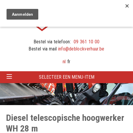
Bestel via telefoon:
09 361 10 00
Bestel via mail
info@deblockverhuur.be
nl
fr
SELECTEER EEN MENU-ITEM
Diesel telescopische hoogwerker
WH 28 m