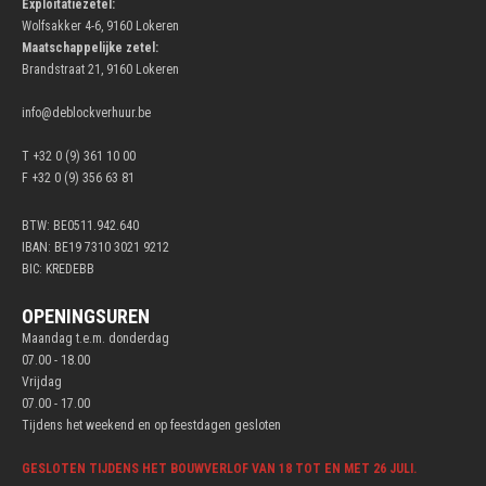
Exploitatiezetel:
Wolfsakker 4-6, 9160 Lokeren
Maatschappelijke zetel:
Brandstraat 21, 9160 Lokeren
info@deblockverhuur.be
T +32 0 (9) 361 10 00
F +32 0 (9) 356 63 81
BTW: BE0511.942.640
IBAN: BE19 7310 3021 9212
BIC: KREDEBB
OPENINGSUREN
Maandag t.e.m. donderdag
07.00 - 18.00
Vrijdag
07.00 - 17.00
Tijdens het weekend en op feestdagen gesloten
GESLOTEN TIJDENS HET BOUWVERLOF VAN 18 TOT EN MET 26 JULI.