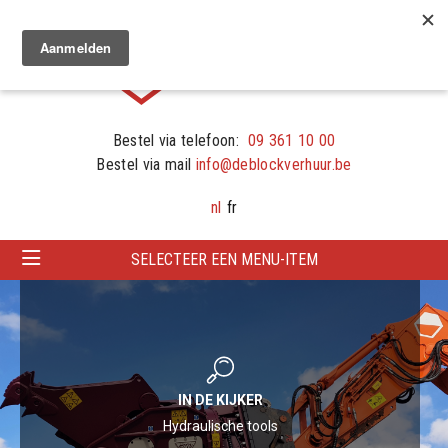
Bestel via telefoon:
09 361 10 00
Bestel via mail
info@deblockverhuur.be
nl
fr
SELECTEER EEN MENU-ITEM
PRODUCT IN DE KIJKER
Longreach rupskraan