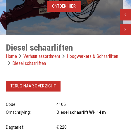
ONTDEK HIER!
Vorig
Volge
Diesel schaarliften
Home
Verhuur assortiment
Hoogwerkers & Schaarliften
Diesel schaarliften
TERUG NAAR OVERZICHT
Code:
4105
Omschrijving:
Diesel schaarlift WH 14 m
Dagtarief:
€ 220