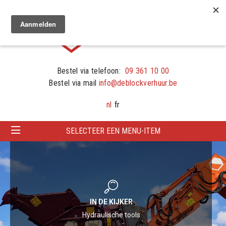
Bestel via telefoon:
09 361 10 00
Bestel via mail
info@deblockverhuur.be
nl
fr
SELECTEER EEN MENU-ITEM
PRODUCT IN DE KIJKER
IN DE KIJKER
Longreach rupskraan
Hydraulische tools