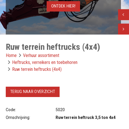
ONTDEK HIER!
ONTDEK HIER!
Vorig
Volge
Ruw terrein heftrucks (4x4)
Home
Verhuur assortiment
Heftrucks, verreikers en toebehoren
Ruw terrein heftrucks (4x4)
TERUG NAAR OVERZICHT
Code:
5020
Omschrijving:
Ruw terrein heftruck 3,5 ton 4x4