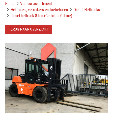
Home
Verhuur assortiment
Heftrucks, verreikers en toebehoren
Diesel Heftrucks
diesel heftruck 8 ton (Gesloten Cabine)
TERUG NAAR OVERZICHT