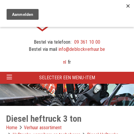
Bestel via telefoon:
09 361 10 00
Bestel via mail
info@deblockverhuur.be
nl
fr
SELECTEER EEN MENU-ITEM
Diesel heftruck 3 ton
Home
Verhuur assortiment