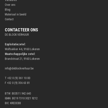
Over ons
Blog
Materiaal in beeld
Contact
CONTACTEER ONS
DE BLOCK VERHUUR
Exploitatiezetel:
Wolfsakker 4-6, 9160 Lokeren
Maatschappelijke zetel:
Brandstraat 21, 9160 Lokeren
info@deblockverhuur.be
T +32 0 (9) 361 10 00
F +32 0 (9) 356 63 81
BTW: BE0511.942.640
IBAN: BE19 7310 3021 9212
BIC: KREDEBB