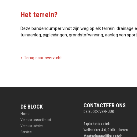
Het terrein?
Deze bandendumper vindt zijn weg op elk terrein: drainage
tuinaanleg, pijpleidingen, grondstofwinning, aanleg van sport
Terug naar overzicht
CONTACTEER ONS
DE BLOCK
DE BLOCK VERHUUR
Home
Verhuur assortiment
Exploitatiezetel:
Verhuur advies
Wolfsakker 4-6, 9160 Lokeren
Service
Maatschappelijke zetel: