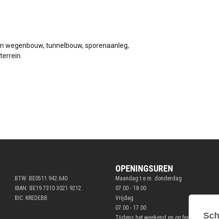
 en wegenbouw, tunnelbouw, sporenaanleg,
terrein.
OPENINGSUREN
BTW: BE0511.942.640
Maandag t.e.m. donderdag
IBAN: BE19 7310 3021 9212
07.00 - 18.00
BIC: KREDEBB
Vrijdag
07.00 - 17.00
Tijdens het weekend en op feestdagen ge