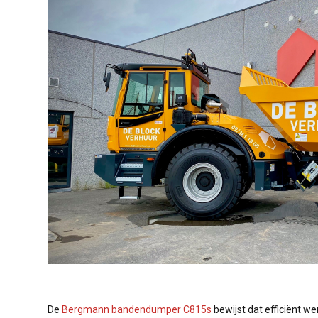
De
Bergmann bandendumper C815s
bewijst dat efficiënt we