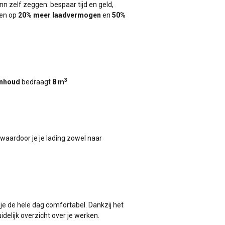
 zelf zeggen: bespaar tijd en geld,
ken op
20% meer laadvermogen
en
50%
3
inhoud
bedraagt
8 m
.
, waardoor je je lading zowel naar
je de hele dag comfortabel. Dankzij het
delijk overzicht over je werken.