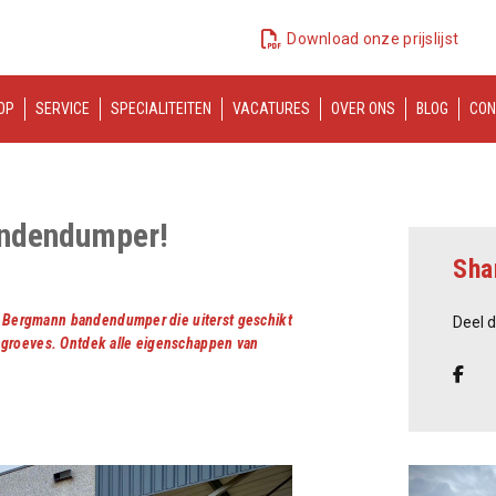
Download onze prijslijst
OP
SERVICE
SPECIALITEITEN
VACATURES
OVER ONS
BLOG
CON
bandendumper!
Sha
nze Bergmann bandendumper die uiterst geschikt
Deel d
ngroeves. Ontdek alle eigenschappen van