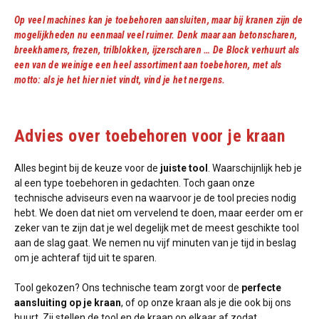
Op veel machines kan je toebehoren aansluiten, maar bij kranen zijn de
mogelijkheden nu eenmaal veel ruimer. Denk maar aan betonscharen,
breekhamers, frezen, trilblokken, ijzerscharen … De Block verhuurt als
een van de weinige een heel assortiment aan toebehoren, met als
motto: als je het hier niet vindt, vind je het nergens.
Advies over toebehoren voor je kraan
Alles begint bij de keuze voor de
juiste tool
. Waarschijnlijk heb je
al een type toebehoren in gedachten. Toch gaan onze
technische adviseurs even na waarvoor je de tool precies nodig
hebt. We doen dat niet om vervelend te doen, maar eerder om er
zeker van te zijn dat je wel degelijk met de meest geschikte tool
aan de slag gaat. We nemen nu vijf minuten van je tijd in beslag
om je achteraf tijd uit te sparen.
Tool gekozen? Ons technische team zorgt voor de
perfecte
aansluiting
op je kraan
, of op onze kraan als je die ook bij ons
huurt. Zij stellen de tool en de kraan op elkaar af zodat