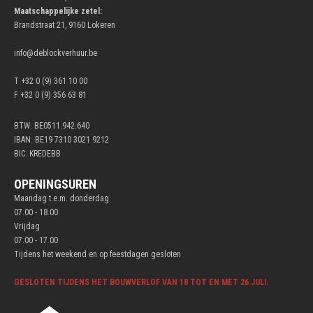
Maatschappelijke zetel:
Brandstraat 21, 9160 Lokeren
info@deblockverhuur.be
T +32 0 (9) 361 10 00
F +32 0 (9) 356 63 81
BTW: BE0511.942.640
IBAN: BE19 7310 3021 9212
BIC: KREDEBB
OPENINGSUREN
Maandag t.e.m. donderdag
07.00 - 18.00
Vrijdag
07.00 - 17.00
Tijdens het weekend en op feestdagen gesloten
GESLOTEN TIJDENS HET BOUWVERLOF VAN 18 TOT EN MET 26 JULI.