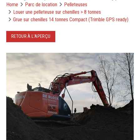
Home
Parc de location
Pelleteuses
Louer une pelleteuse sur chenilles > 8 tonnes
Grue sur chenilles 14 tonnes Compact (Trimble GPS ready)
RETOUR À L'APERÇU