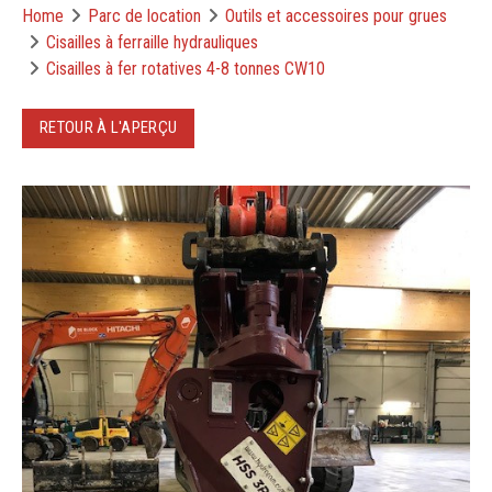
Home
Parc de location
Outils et accessoires pour grues
Cisailles à ferraille hydrauliques
Cisailles à fer rotatives 4-8 tonnes CW10
RETOUR À L'APERÇU