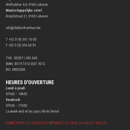
Wolfsakker 4-6, 9160 Lokeren
Maatschappelijke zetel:
Brandstraat 21, 9160 Lokeren
info@deblockverhuur.be
T +32 0 (9) 361 10 00
F +32 0 (9) 356 63 81
TVA : BE0511.942.640
IBAN: BE19 7310 3021 9212
BIC: KREDEBB
HEURES D'OUVERTURE
Lundi à jeudi
07h00 – 18h00
Vendredi
07h00 – 17h00
Le week-end et les jours fériés fermé
FERMÉ POUR LES CONGÉS DU BÂTIMENT DU 18 AU 26 JUILLET INCLUS.