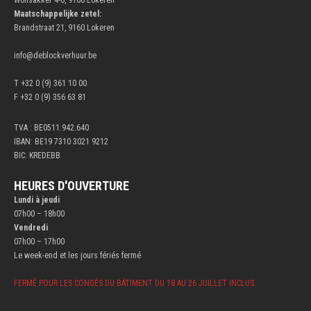
Maatschappelijke zetel:
Brandstraat 21, 9160 Lokeren
info@deblockverhuur.be
T +32 0 (9) 361 10 00
F +32 0 (9) 356 63 81
TVA : BE0511.942.640
IBAN: BE19 7310 3021 9212
BIC: KREDEBB
HEURES D'OUVERTURE
Lundi à jeudi
07h00 – 18h00
Vendredi
07h00 – 17h00
Le week-end et les jours fériés fermé
FERMÉ POUR LES CONGÉS DU BÂTIMENT DU 18 AU 26 JUILLET INCLUS.