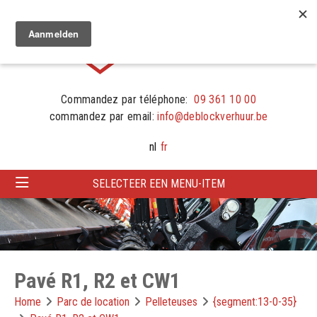
Commandez par téléphone:
09 361 10 00
commandez par email:
info@deblockverhuur.be
nl
fr
SELECTEER EEN MENU-ITEM
Pavé R1, R2 et CW1
Home
Parc de location
Pelleteuses
{segment:13-0-35}