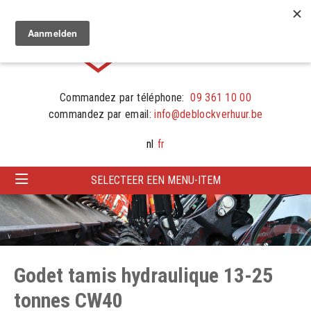
Commandez par téléphone:
09 361 10 00
commandez par email:
info@deblockverhuur.be
nl
fr
SELECTEER EEN MENU-ITEM
Godet tamis hydraulique 13-25
tonnes CW40