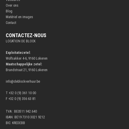
Over ons
Blog
Matériel en images
Contact
CONTACTEZ-NOUS
LOCATION DE BLOCK
Exploitatiezetel:
Wolfsakker 4-6, 9160 Lokeren
Maatschappelijke zetel:
Brandstraat 21, 9160 Lokeren
info@deblockverhuur.be
T +32 0 (9) 361 10 00
F +32 0 (9) 356 63 81
TVA : BE0511.942.640
IBAN: BE19 7310 3021 9212
BIC: KREDEBB