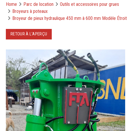
Home
Parc de location
Outils et accessoires pour grues
Broyeurs à poteaux
Broyeur de pieux hydraulique 450 mm à 600 mm Modèle Étroit
RETOUR À L'APERÇU