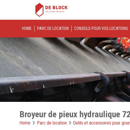
HOME
PARC DE LOCATION
CONSEILS POUR VOS LOCATIONS
Broyeur de pieux hydraulique
Home
Parc de location
Outils et accessoires pour grue