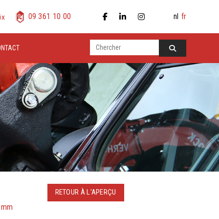
nl
fr
09 361 10 00
ix
ONTACT
RETOUR À L'APERÇU
0 mm