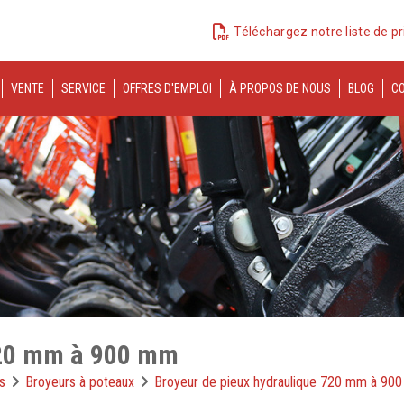
Téléchargez notre liste de pr
VENTE
SERVICE
OFFRES D'EMPLOI
À PROPOS DE NOUS
BLOG
C
 720 mm à 900 mm
s
Broyeurs à poteaux
Broyeur de pieux hydraulique 720 mm à 90