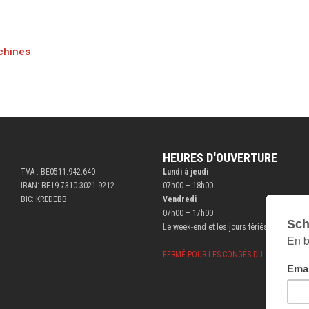
achines
HEURES D'OUVERTURE
TVA : BE0511.942.640
Lundi à jeudi
IBAN: BE19 7310 3021 9212
07h00 – 18h00
BIC: KREDEBB
Vendredi
07h00 – 17h00
Le week-end et les jours fériés fermé
FERMÉ POUR LES CONGÉS DU BÂTIMENT DU 