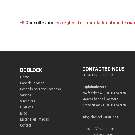
Consultez ici
les règles d'or pour la location de m
CONTACTEZ-NOUS
DE BLOCK
LOCATION DE BLOCK
Home
Parc de location
Exploitatiezetel:
Conseils pour vos locations
Wolfsakker 4-6, 9160 Lokeren
Service
Maatschappelijke zetel:
Vacatures
Brandstraat 21, 9160 Lokeren
Over ons
Blog
info@deblockverhuur.be
Matériel en images
Contact
T +32 0 (9) 361 10 00