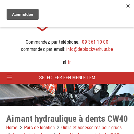
Commandez par téléphone:
09 361 10 00
commandez par email:
info@deblockverhuur.be
nl
fr
SELECTEER EEN MENU-ITEM
Aimant hydraulique à dents CW40
Home
Parc de location
Outils et accessoires pour grues