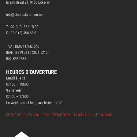
Brandstraat 21, 9160 Lokeren
info@deblockverhuur.be
T +32 0 (9) 361 10 00
F +32 0 (9) 356 63 81
TVA : BE0511.942.640
IBAN: BE19 7310 3021 9212
BIC: KREDEBB
HEURES D'OUVERTURE
Lundi à jeudi
07h00 – 18h00
Vendredi
07h00 – 17h00
Le week-end et les jours fériés fermé
FERMÉ POUR LES CONGÉS DU BÂTIMENT DU 18 AU 26 JUILLET INCLUS.