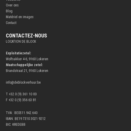
Over ons
Blog
Matériel en images
Contact
CONTACTEZ-NOUS
LOCATION DE BLOCK
Exploitatiezetel:
Wolfsakker 4-6, 9160 Lokeren
Maatschappelijke zetel:
Brandstraat 21, 9160 Lokeren
info@deblockverhuur.be
T +32 0 (9) 361 10 00
F +32 0 (9) 356 63 81
TVA : BE0511.942.640
IBAN: BE19 7310 3021 9212
BIC: KREDEBB