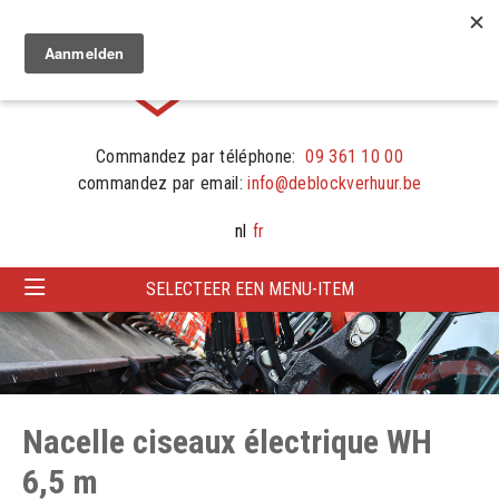
Commandez par téléphone:
09 361 10 00
commandez par email:
info@deblockverhuur.be
nl
fr
SELECTEER EEN MENU-ITEM
Nacelle ciseaux électrique WH
6,5 m