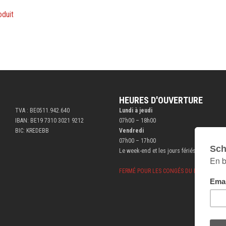
oduit
HEURES D'OUVERTURE
TVA : BE0511.942.640
Lundi à jeudi
IBAN: BE19 7310 3021 9212
07h00 – 18h00
BIC: KREDEBB
Vendredi
07h00 – 17h00
Le week-end et les jours fériés fermé
FERMÉ POUR LES CONGÉS DU BÂTIMENT DU 