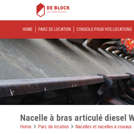
HOME
PARC DE LOCATION
CONSEILS POUR VOS LOCATIONS
Nacelle à bras articulé diesel
Home
Parc de location
Nacelles et nacelles à ciseaux