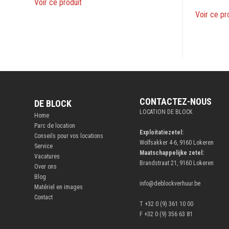
Voir ce produit
Voir ce pr
CONTACTEZ-NOUS
DE BLOCK
LOCATION DE BLOCK
Home
Parc de location
Exploitatiezetel:
Conseils pour vos locations
Wolfsakker 4-6, 9160 Lokeren
Service
Maatschappelijke zetel:
Vacatures
Brandstraat 21, 9160 Lokeren
Over ons
Blog
info@deblockverhuur.be
Matériel en images
Contact
T +32 0 (9) 361 10 00
F +32 0 (9) 356 63 81