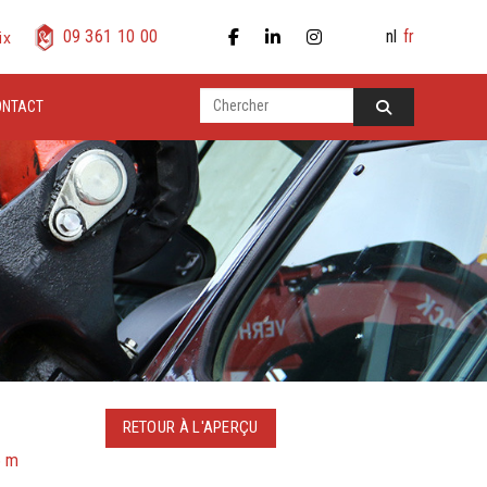
nl
fr
09 361 10 00
ix
ONTACT
RETOUR À L'APERÇU
6 m