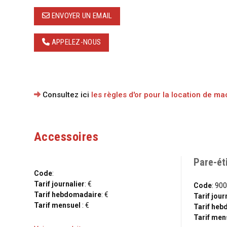
ENVOYER UN EMAIL
APPELEZ-NOUS
Consultez ici
les règles d'or pour la location de m
Accessoires
Pare-ét
Code
:
Tarif journalier
: €
Code
: 90
Tarif hebdomadaire
: €
Tarif jour
Tarif mensuel
: €
Tarif he
Tarif men