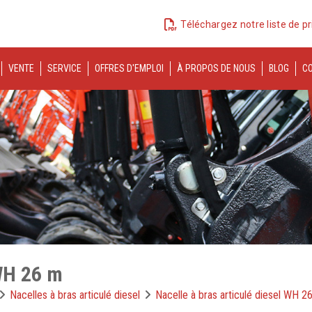
Téléchargez notre liste de pr
VENTE
SERVICE
OFFRES D'EMPLOI
À PROPOS DE NOUS
BLOG
C
 WH 26 m
Nacelles à bras articulé diesel
Nacelle à bras articulé diesel WH 2