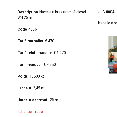
Description
: Nacelle à bras articulé diesel
JLG 800A
WH 26 m
Nacelle à b
Code
: 4306
Tarif journalier
: € 470
Tarif hebdomadaire
: € 1.470
Tarif mensuel
: € 4.650
Poids
: 15600 kg
Largeur:
2,45 m
Hauteur de travail
: 26 m
fiche technique