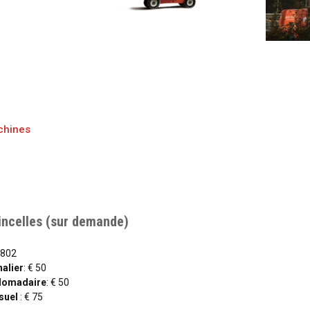
achines
incelles (sur demande)
0802
nalier
: € 50
bdomadaire
: € 50
suel
: € 75