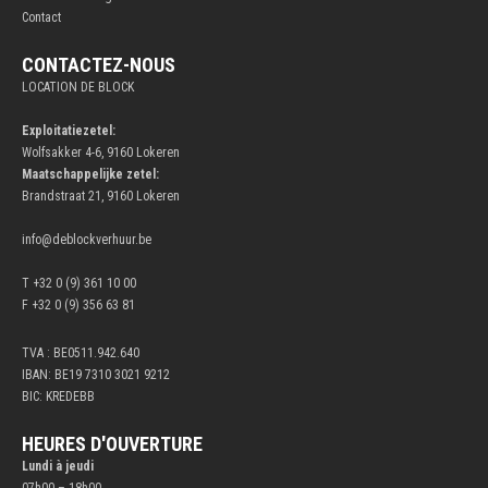
Contact
CONTACTEZ-NOUS
LOCATION DE BLOCK
Exploitatiezetel:
Wolfsakker 4-6, 9160 Lokeren
Maatschappelijke zetel:
Brandstraat 21, 9160 Lokeren
info@deblockverhuur.be
T +32 0 (9) 361 10 00
F +32 0 (9) 356 63 81
TVA : BE0511.942.640
IBAN: BE19 7310 3021 9212
BIC: KREDEBB
HEURES D'OUVERTURE
Lundi à jeudi