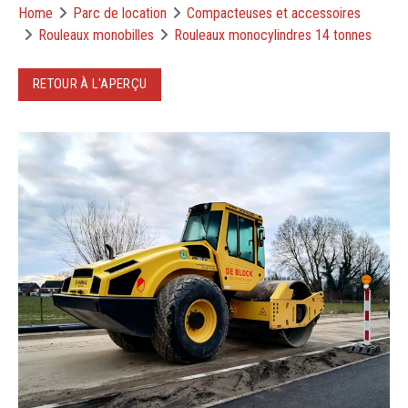
Home
Parc de location
Compacteuses et accessoires
Rouleaux monobilles
Rouleaux monocylindres 14 tonnes
RETOUR À L'APERÇU