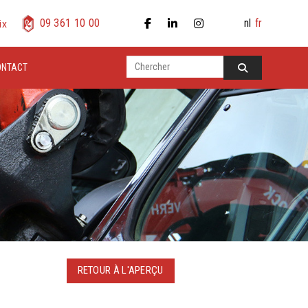
nl
fr
09 361 10 00
ix
ONTACT
RETOUR À L'APERÇU