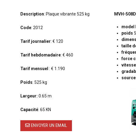
Description
: Plaque vibrante 525 kg
MVH-508D
model
Code
: 2012
poids
5
dimen
Tarif journalier
: € 120
taille 
fréque
Tarif hebdomadaire
: € 460
force c
vitess
Tarif mensuel
: € 1.190
gradabi
source
Poids
: 525 kg
Largeur:
0.65 m
Capacité
: 65 KN
ENVOYER UN EMAIL