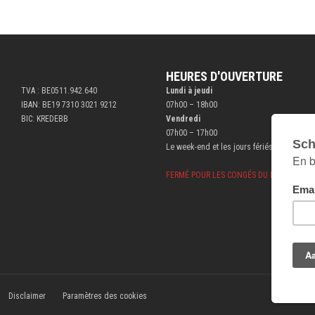
HEURES D'OUVERTURE
TVA : BE0511.942.640
Lundi à jeudi
IBAN: BE19 7310 3021 9212
07h00 – 18h00
BIC: KREDEBB
Vendredi
07h00 – 17h00
Le week-end et les jours fériés fermé
FERMÉ POUR LES CONGÉS DU BÂTIMENT DU 
Disclaimer
Paramètres des cookies