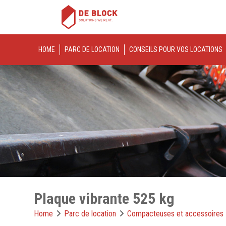
HOME
PARC DE LOCATION
CONSEILS POUR VOS LOCATIONS
Plaque vibrante 525 kg
Home
Parc de location
Compacteuses et accessoires