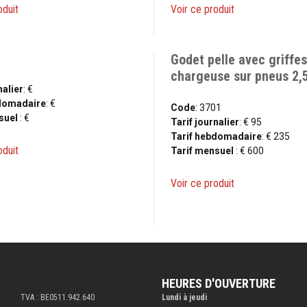
oduit
Voir ce produit
Godet pelle avec griffes
chargeuse sur pneus 2,
nalier
: €
bdomadaire
: €
Code
: 3701
suel
: €
Tarif journalier
: € 95
Tarif hebdomadaire
: € 235
oduit
Tarif mensuel
: € 600
Voir ce produit
HEURES D'OUVERTURE
TVA : BE0511.942.640
Lundi à jeudi