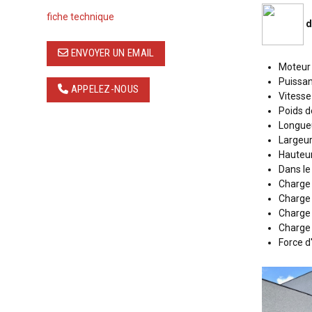
fiche technique
d
ENVOYER UN EMAIL
Moteur 
Puissan
APPELEZ-NOUS
Vitesse
Poids d
Longue
Largeur
Hauteu
Dans l
Charge 
Charge 
Charge 
Charge 
Force 