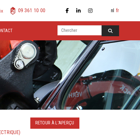
nl
fr
09 361 10 00
ix
ONTACT
RETOUR À L'APERÇU
LECTRIQUE)