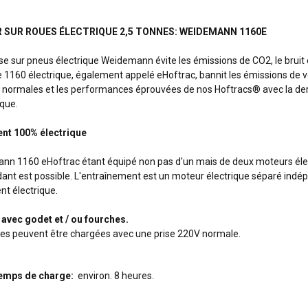
 SUR ROUES ÉLECTRIQUE 2,5 TONNES: WEIDEMANN 1160E
e sur pneus électrique Weidemann évite les émissions de CO2, le bruit e
e 1160 électrique, également appelé eHoftrac, bannit les émissions de vo
on normales et les performances éprouvées de nos Hoftracs® avec la de
que.
nt 100% électrique
nn 1160 eHoftrac étant équipé non pas d'un mais de deux moteurs éle
ant est possible. L'entraînement est un moteur électrique séparé indé
t électrique.
 avec godet et / ou fourches.
es peuvent être chargées avec une prise 220V normale.
emps de charge
:
environ. 8 heures.