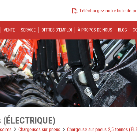
Téléchargez notre liste de pr
VENTE
SERVICE
OFFRES D'EMPLOI
À PROPOS DE NOUS
BLOG
C
s (ÉLECTRIQUE)
soires
Chargeuses sur pneus
Chargeuse sur pneus 2,5 tonnes (É