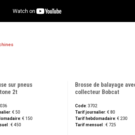
achines
se sur pneus
Brosse de balayage ave
tone 2t
collecteur Bobcat
0036
Code
: 3702
nalier
: € 50
Tarif journalier
: € 80
bdomadaire
: € 150
Tarif hebdomadaire
: € 230
suel
: € 450
Tarif mensuel
: € 725