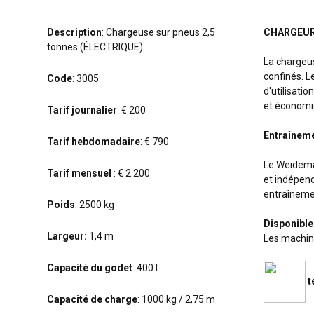
Description
: Chargeuse sur pneus 2,5
CHARGEUR
tonnes (ÉLECTRIQUE)
La chargeus
confinés. L
Code
: 3005
d'utilisati
et économi
Tarif journalier
: € 200
Entraîneme
Tarif hebdomadaire
: € 790
Le Weidema
Tarif mensuel
: € 2.200
et indépend
entraînemen
Poids
: 2500 kg
Disponible
Largeur:
1,4 m
Les machin
Capacité du godet
: 400 l
t
Capacité de charge
: 1000 kg / 2,75 m