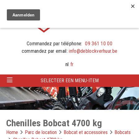
Commandez par téléphone:
09 361 10 00
commandez par email:
info@deblockverhuur.be
nl
fr
SELECTEER EEN MENU-ITEM
Chenilles Bobcat 4700 kg
Home
Parc de location
Bobcat et accessoires
Bobcats