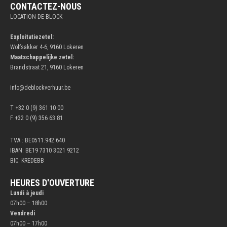
CONTACTEZ-NOUS
LOCATION DE BLOCK
Exploitatiezetel:
Wolfsakker 4-6, 9160 Lokeren
Maatschappelijke zetel:
Brandstraat 21, 9160 Lokeren
info@deblockverhuur.be
T +32 0 (9) 361 10 00
F +32 0 (9) 356 63 81
TVA : BE0511.942.640
IBAN: BE19 7310 3021 9212
BIC: KREDEBB
HEURES D'OUVERTURE
Lundi à jeudi
07h00 – 18h00
Vendredi
07h00 – 17h00